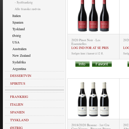
- Sydfrankrig
Alle franske rødvin
Italien
Spanien
Tyskland
Østrig
2020 Pinot Noir · Les
2020
USA
Essentielles
LOG IND FOR AT SE PRIS
LOG
Australien
Sælges kun i kasser á 12 fl.
Sælge
New Zealand
Sydafrika
Argentina
DESSERTVIN
SPIRITUS
FRANKRIG
ITALIEN
SPANIEN
TYSKLAND
2018/2020 Beaune · 1er Cru
2023
ØSTRIG
Cent Vignes · Bitouzet-Prieur
Albe