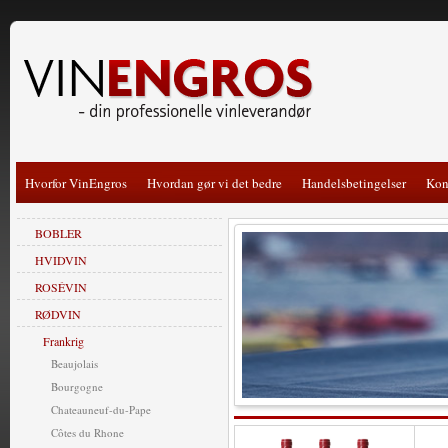
Hvorfor VinEngros
Hvordan gør vi det bedre
Handelsbetingelser
Kon
BOBLER
HVIDVIN
ROSÉVIN
RØDVIN
Frankrig
Beaujolais
Bourgogne
Chateauneuf-du-Pape
Côtes du Rhone