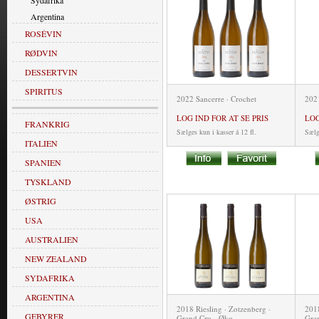
Sydafrika
Argentina
ROSÉVIN
RØDVIN
DESSERTVIN
SPIRITUS
2022 Sancerre · Crochet
2021
LOG IND FOR AT SE PRIS
LOG
FRANKRIG
Sælges kun i kasser á 12 fl.
Sælge
ITALIEN
SPANIEN
TYSKLAND
ØSTRIG
USA
AUSTRALIEN
NEW ZEALAND
SYDAFRIKA
ARGENTINA
2018 Riesling · Zotzenberg ·
2018
GEBYRER
Grand Cru · Øko
Gra