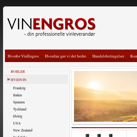
Hvorfor VinEngros
Hvordan gør vi det bedre
Handelsbetingelser
Kon
BOBLER
HVIDVIN
Frankrig
Italien
Spanien
Tyskland
Østrig
USA
New Zealand