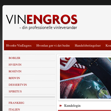
Hvorfor VinEngros
Hvordan gør vi det bedre
Handelsbetingelser
Kon
BOBLER
HVIDVIN
ROSÉVIN
RØDVIN
DESSERTVIN
SPIRITUS
FRANKRIG
Kundelogin
ITALIEN