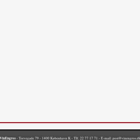
VinEngros
- Torvegade 79 - 1400 København K - Tlf. 22 77 17 71 - E-mail:
post@vinengros.d