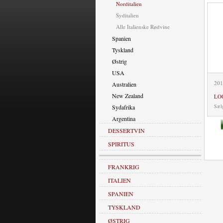
Norditalien
Syditalien
Alle Italienske Rødvine
Spanien
Tyskland
Østrig
USA
201
Australien
New Zealand
LO
Sælg
Sydafrika
Argentina
DESSERTVIN
SPIRITUS
FRANKRIG
ITALIEN
SPANIEN
TYSKLAND
ØSTRIG