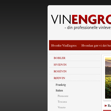
Hvorfor VinEngros
Hvordan gør vi det be
BOBLER
HVIDVIN
ROSÉVIN
RØDVIN
Frankrig
Italien
Piemonte
Toscana
R
Veneto