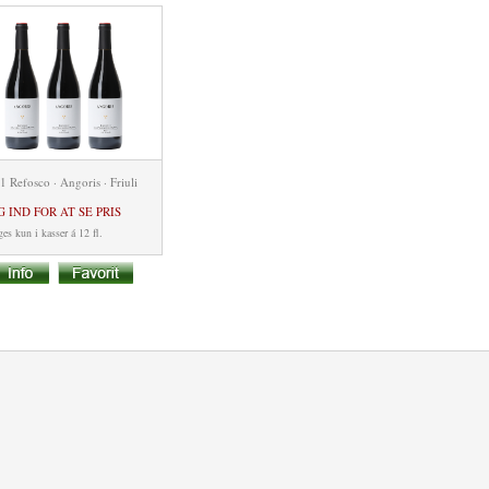
1 Refosco · Angoris · Friuli
G IND FOR AT SE PRIS
es kun i kasser á 12 fl.