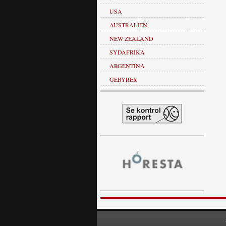
USA
AUSTRALIEN
NEW ZEALAND
SYDAFRIKA
ARGENTINA
GEBYRER