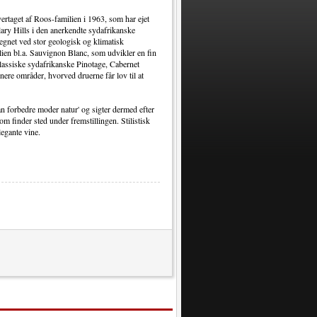
rtaget af Roos-familien i 1963, som har ejet
lary Hills i den anerkendte sydafrikanske
egnet ved stor geologisk og klimatisk
ilien bl.a. Sauvignon Blanc, som udvikler en fin
klassiske sydafrikanske Pinotage, Cabernet
nere områder, hvorved druerne får lov til at
n forbedre moder natur' og sigter dermed efter
som finder sted under fremstillingen. Stilistisk
legante vine.