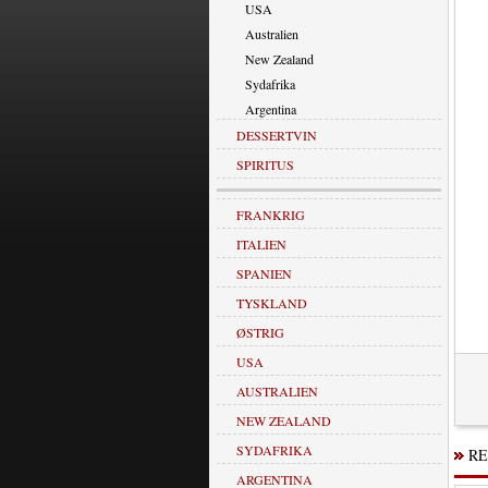
USA
Australien
New Zealand
Sydafrika
Argentina
DESSERTVIN
SPIRITUS
FRANKRIG
ITALIEN
SPANIEN
TYSKLAND
ØSTRIG
USA
AUSTRALIEN
NEW ZEALAND
SYDAFRIKA
RE
ARGENTINA