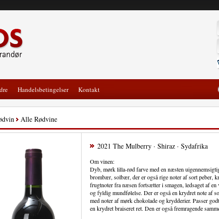
dre
Handelsbetingelser
Kontakt
ødvin
Alle Rødvine
2021 The Mulberry · Shiraz · Sydafrika
Om vinen:
Dyb, mørk lilla-rød farve med en næsten uigennemsigti
brombær, solbær, der er også rige noter af sort peber, 
frugtnoter fra næsen fortsætter i smagen, ledsaget af en 
og fyldig mundfølelse. Der er også en krydret note af s
med noter af mørk chokolade og krydderier. Passer godt t
en krydret braiseret ret. Den er også fremragende samme