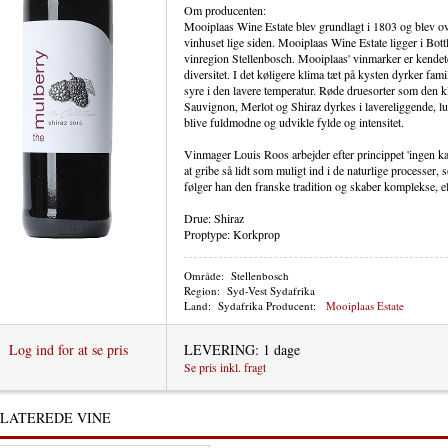
Om producenten:
Mooiplaas Wine Estate blev grundlagt i 1803 og blev ove
vinhuset lige siden. Mooiplaas Wine Estate ligger i Bott
vinregion Stellenbosch. Mooiplaas' vinmarker er kendet
diversitet. I det køligere klima tæt på kysten dyrker fam
syre i den lavere temperatur. Røde druesorter som den 
Sauvignon, Merlot og Shiraz dyrkes i lavereliggende, lu
blive fuldmodne og udvikle fylde og intensitet.
Vinmager Louis Roos arbejder efter princippet 'ingen ka
at gribe så lidt som muligt ind i de naturlige processer, 
følger han den franske tradition og skaber komplekse, e
Drue: Shiraz
Proptype: Korkprop
Område:
Stellenbosch
Region:
Syd-Vest Sydafrika
Land:
Sydafrika
Producent:
Mooiplaas Estate
Log ind for at se pris
LEVERING: 1 dage
Se pris inkl. fragt
LATEREDE VINE