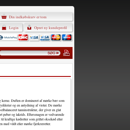
Din indkøbskurv er tom
Login
Opret ny kundeprofil
g kerne. Duften er domineret af mørke bær som
krydderier og en antydning af violer. De mørke
velbalanceret tanninstruktur, der giver en glat
ort peber og lakrids. Eftersmagen er vedvarende
il kraftige kødretter som grillet oksekød eller
n med vildt eller mørke fjerkræretter.