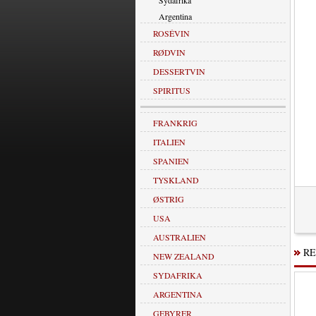
Sydafrika
Argentina
ROSÉVIN
RØDVIN
DESSERTVIN
SPIRITUS
FRANKRIG
ITALIEN
SPANIEN
TYSKLAND
ØSTRIG
USA
AUSTRALIEN
RE
NEW ZEALAND
SYDAFRIKA
ARGENTINA
GEBYRER