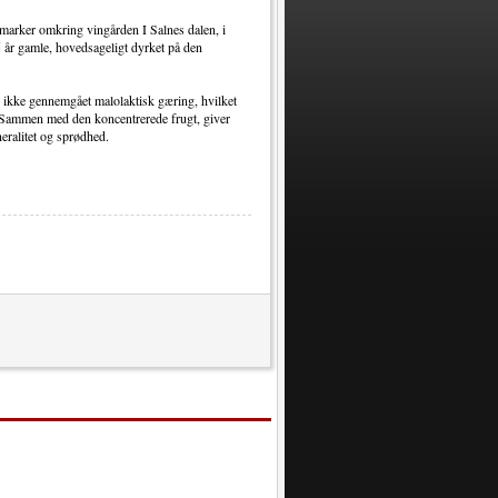
nmarker omkring vingården I Salnes dalen, i
5 år gamle, hovedsageligt dyrket på den
e ikke gennemgået malolaktisk gæring, hvilket
t. Sammen med den koncentrerede frugt, giver
eralitet og sprødhed.