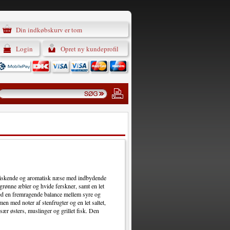
Din indkøbskurv er tom
Login
Opret ny kundeprofil
rfriskende og aromatisk næse med indbydende
 grønne æbler og hvide ferskner, samt en let
med en fremragende balance mellem syre og
en med noter af stenfrugter og en let saltet,
især østers, muslinger og grillet fisk. Den