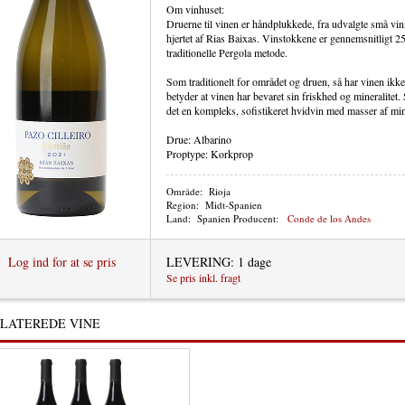
Om vinhuset:
Druerne til vinen er håndplukkede, fra udvalgte små vi
hjertet af Rias Baixas. Vinstokkene er gennemsnitligt 2
traditionelle Pergola metode.
Som traditionelt for området og druen, så har vinen ikk
betyder at vinen har bevaret sin friskhed og mineralite
det en kompleks, sofistikeret hvidvin med masser af min
Drue: Albarino
Proptype: Korkprop
Område:
Rioja
Region:
Midt-Spanien
Land:
Spanien
Producent:
Conde de los Andes
Log ind for at se pris
LEVERING: 1 dage
Se pris inkl. fragt
LATEREDE VINE